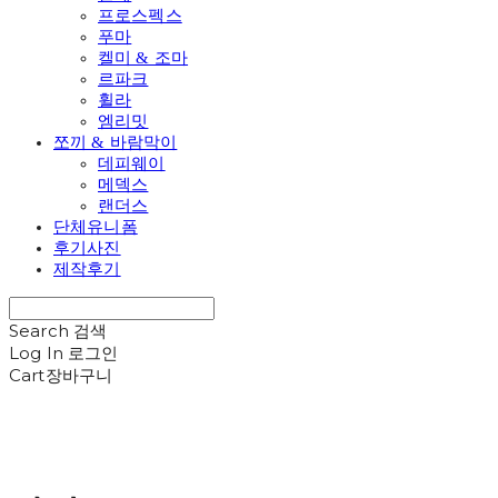
프로스펙스
푸마
켈미 & 조마
르파크
휠라
엠리밋
쪼끼 & 바람막이
데피웨이
메덱스
랜더스
단체유니폼
후기사진
제작후기
Search
검색
Log In
로그인
Cart
장바구니