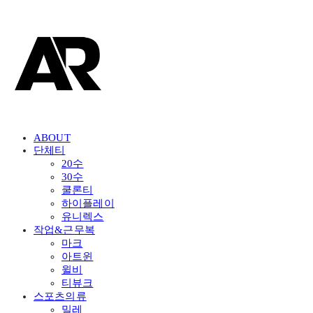
ABOUT
단체티
20수
30수
쿨론티
하이플레이
유니렉스
작업&근무복
마크
아트윈
윌비
티뷰크
스포츠의류
밀레