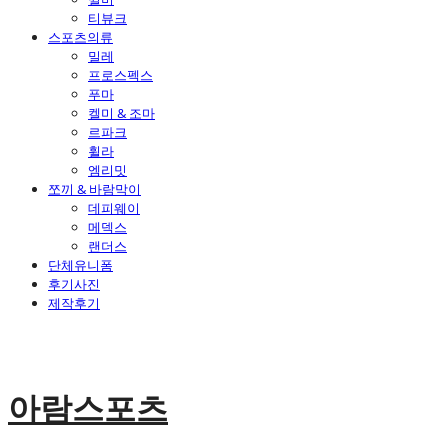
티뷰크
스포츠의류
밀레
프로스펙스
푸마
켈미 & 조마
르파크
휠라
엠리밋
쪼끼 & 바람막이
데피웨이
메덱스
랜더스
단체유니폼
후기사진
제작후기
아람스포츠