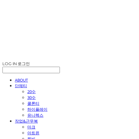
LOG IN
로그인
ABOUT
단체티
20수
30수
쿨론티
하이플레이
유니렉스
작업&근무복
마크
아트윈
윌비