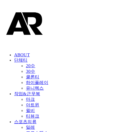
ABOUT
단체티
20수
30수
쿨론티
하이플레이
유니렉스
작업&근무복
마크
아트윈
윌비
티뷰크
스포츠의류
밀레