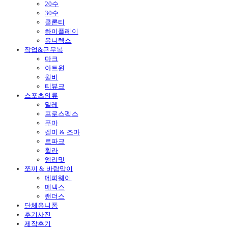
20수
30수
쿨론티
하이플레이
유니렉스
작업&근무복
마크
아트윈
윌비
티뷰크
스포츠의류
밀레
프로스펙스
푸마
켈미 & 조마
르파크
휠라
엠리밋
쪼끼 & 바람막이
데피웨이
메덱스
랜더스
단체유니폼
후기사진
제작후기