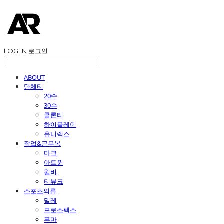
LOG IN
로그인
ABOUT
단체티
20수
30수
쿨론티
하이플레이
유니렉스
작업&근무복
마크
아트윈
윌비
티뷰크
스포츠의류
밀레
프로스펙스
푸마