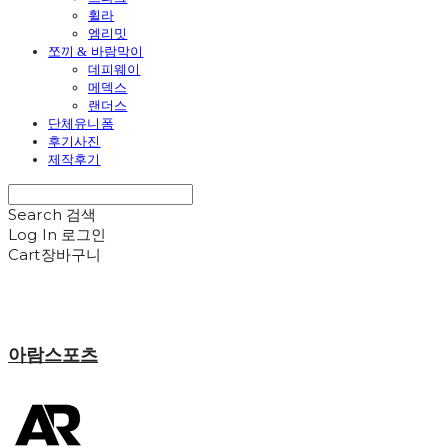
휠라
엠리밋
쪼끼 & 바람막이
데피웨이
메덱스
랜더스
단체유니폼
후기사진
제작후기
Search
검색
Log In
로그인
Cart
장바구니
아람스포츠