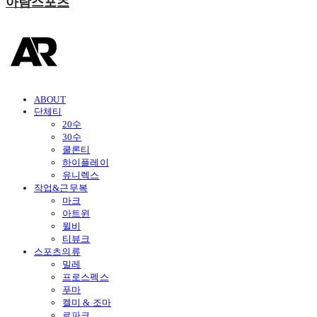
아람스포츠
ABOUT
단체티
20수
30수
쿨론티
하이플레이
유니렉스
작업&근무복
마크
아트윈
윌비
티뷰크
스포츠의류
밀레
프로스펙스
푸마
켈미 & 조마
르파크