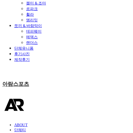
켈미 & 조마
르파크
휠라
엠리밋
쪼끼 & 바람막이
데피웨이
메덱스
랜더스
단체유니폼
후기사진
제작후기
아람스포츠
ABOUT
단체티