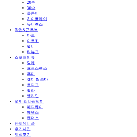
20수
30수
쿨론티
하이플레이
유니렉스
작업&근무복
마크
아트윈
윌비
티뷰크
스포츠의류
밀레
프로스펙스
푸마
켈미 & 조마
르파크
휠라
엠리밋
쪼끼 & 바람막이
데피웨이
메덱스
랜더스
단체유니폼
후기사진
제작후기