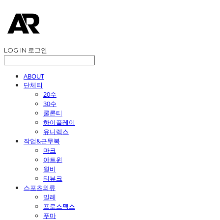
LOG IN
로그인
ABOUT
단체티
20수
30수
쿨론티
하이플레이
유니렉스
작업&근무복
마크
아트윈
윌비
티뷰크
스포츠의류
밀레
프로스펙스
푸마