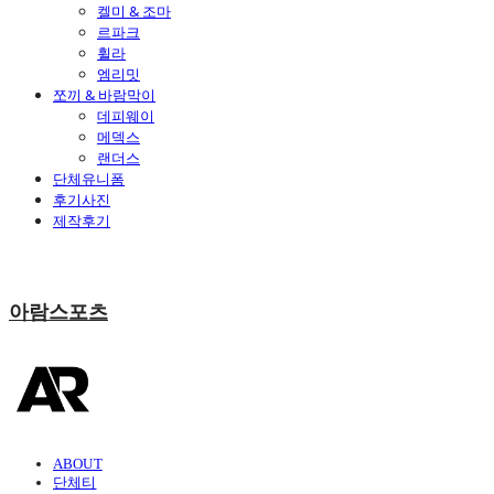
켈미 & 조마
르파크
휠라
엠리밋
쪼끼 & 바람막이
데피웨이
메덱스
랜더스
단체유니폼
후기사진
제작후기
아람스포츠
ABOUT
단체티