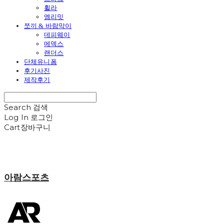
휠라
엠리밋
쪼끼 & 바람막이
데피웨이
메덱스
랜더스
단체유니폼
후기사진
제작후기
Search
검색
Log In
로그인
Cart
장바구니
아람스포츠