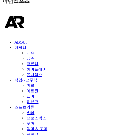
아람스포츠
ABOUT
단체티
20수
30수
쿨론티
하이플레이
유니렉스
작업&근무복
마크
아트윈
윌비
티뷰크
스포츠의류
밀레
프로스펙스
푸마
켈미 & 조마
르파크