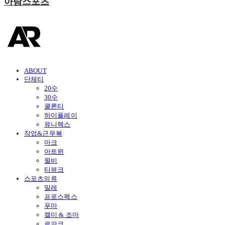
아람스포츠
ABOUT
단체티
20수
30수
쿨론티
하이플레이
유니렉스
작업&근무복
마크
아트윈
윌비
티뷰크
스포츠의류
밀레
프로스펙스
푸마
켈미 & 조마
르파크