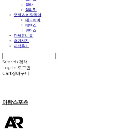
휠라
엠리밋
쪼끼 & 바람막이
데피웨이
메덱스
랜더스
단체유니폼
후기사진
제작후기
Search
검색
Log In
로그인
Cart
장바구니
아람스포츠