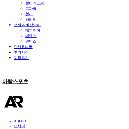
켈미 & 조마
르파크
휠라
엠리밋
쪼끼 & 바람막이
데피웨이
메덱스
랜더스
단체유니폼
후기사진
제작후기
아람스포츠
ABOUT
단체티