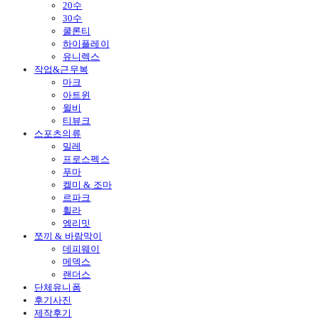
20수
30수
쿨론티
하이플레이
유니렉스
작업&근무복
마크
아트윈
윌비
티뷰크
스포츠의류
밀레
프로스펙스
푸마
켈미 & 조마
르파크
휠라
엠리밋
쪼끼 & 바람막이
데피웨이
메덱스
랜더스
단체유니폼
후기사진
제작후기