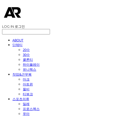
LOG IN
로그인
ABOUT
단체티
20수
30수
쿨론티
하이플레이
유니렉스
작업&근무복
마크
아트윈
윌비
티뷰크
스포츠의류
밀레
프로스펙스
푸마