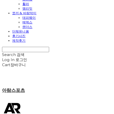
휠라
엠리밋
쪼끼 & 바람막이
데피웨이
메덱스
랜더스
단체유니폼
후기사진
제작후기
Search
검색
Log In
로그인
Cart
장바구니
아람스포츠