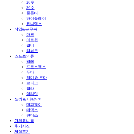
20수
30수
쿨론티
하이플레이
유니렉스
작업&근무복
마크
아트윈
윌비
티뷰크
스포츠의류
밀레
프로스펙스
푸마
켈미 & 조마
르파크
휠라
엠리밋
쪼끼 & 바람막이
데피웨이
메덱스
랜더스
단체유니폼
후기사진
제작후기