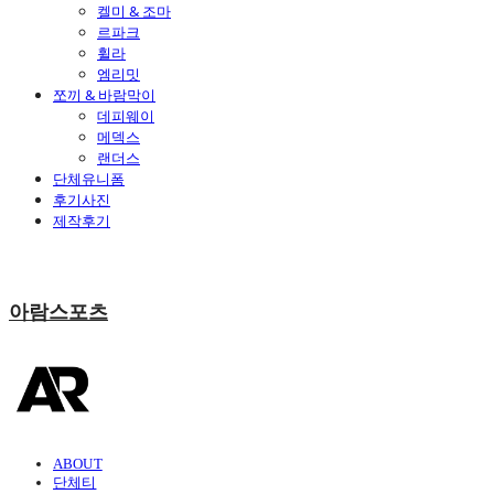
켈미 & 조마
르파크
휠라
엠리밋
쪼끼 & 바람막이
데피웨이
메덱스
랜더스
단체유니폼
후기사진
제작후기
아람스포츠
ABOUT
단체티