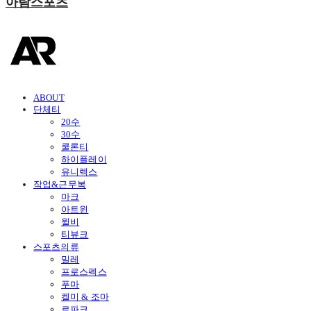
아람스포츠
ABOUT
단체티
20수
30수
쿨론티
하이플레이
유니렉스
작업&근무복
마크
아트윈
윌비
티뷰크
스포츠의류
밀레
프로스펙스
푸마
켈미 & 조마
르파크