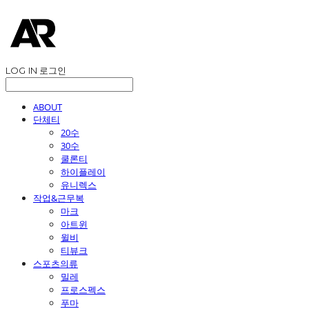
LOG IN
로그인
ABOUT
단체티
20수
30수
쿨론티
하이플레이
유니렉스
작업&근무복
마크
아트윈
윌비
티뷰크
스포츠의류
밀레
프로스펙스
푸마