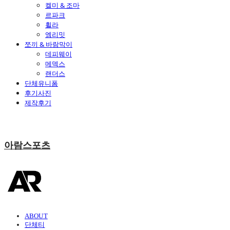
켈미 & 조마
르파크
휠라
엠리밋
쪼끼 & 바람막이
데피웨이
메덱스
랜더스
단체유니폼
후기사진
제작후기
아람스포츠
ABOUT
단체티