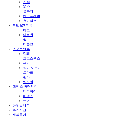
20수
30수
쿨론티
하이플레이
유니렉스
작업&근무복
마크
아트윈
윌비
티뷰크
스포츠의류
밀레
프로스펙스
푸마
켈미 & 조마
르파크
휠라
엠리밋
쪼끼 & 바람막이
데피웨이
메덱스
랜더스
단체유니폼
후기사진
제작후기