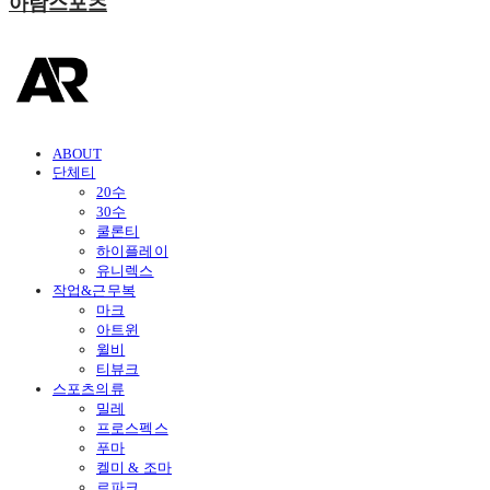
아람스포츠
ABOUT
단체티
20수
30수
쿨론티
하이플레이
유니렉스
작업&근무복
마크
아트윈
윌비
티뷰크
스포츠의류
밀레
프로스펙스
푸마
켈미 & 조마
르파크