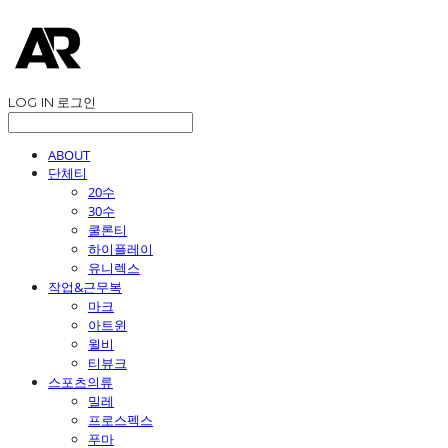
LOG IN
로그인
ABOUT
단체티
20수
30수
쿨론티
하이플레이
유니렉스
작업&근무복
마크
아트윈
윌비
티뷰크
스포츠의류
밀레
프로스펙스
푸마