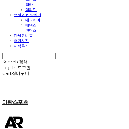
휠라
엠리밋
쪼끼 & 바람막이
데피웨이
메덱스
랜더스
단체유니폼
후기사진
제작후기
Search
검색
Log In
로그인
Cart
장바구니
아람스포츠