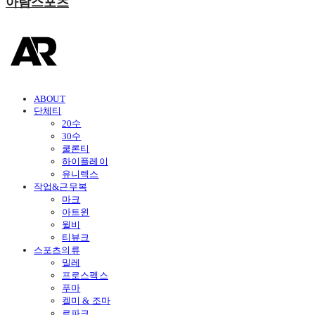
아람스포츠
ABOUT
단체티
20수
30수
쿨론티
하이플레이
유니렉스
작업&근무복
마크
아트윈
윌비
티뷰크
스포츠의류
밀레
프로스펙스
푸마
켈미 & 조마
르파크