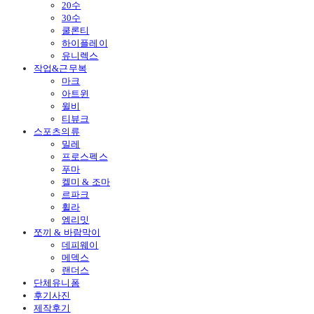
20수
30수
쿨론티
하이플레이
유니렉스
작업&근무복
마크
아트윈
윌비
티뷰크
스포츠의류
밀레
프로스펙스
푸마
켈미 & 조마
르파크
휠라
엠리밋
쪼끼 & 바람막이
데피웨이
메덱스
랜더스
단체유니폼
후기사진
제작후기