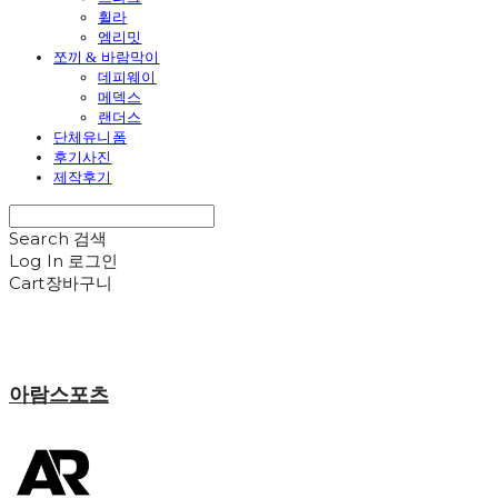
휠라
엠리밋
쪼끼 & 바람막이
데피웨이
메덱스
랜더스
단체유니폼
후기사진
제작후기
Search
검색
Log In
로그인
Cart
장바구니
아람스포츠