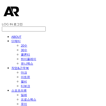
LOG IN
로그인
ABOUT
단체티
20수
30수
쿨론티
하이플레이
유니렉스
작업&근무복
마크
아트윈
윌비
티뷰크
스포츠의류
밀레
프로스펙스
푸마