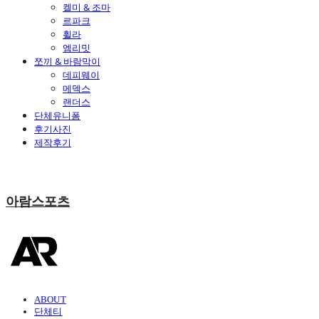
켈미 & 조마
르파크
휠라
엠리밋
쪼끼 & 바람막이
데피웨이
메덱스
랜더스
단체유니폼
후기사진
제작후기
아람스포츠
ABOUT
단체티