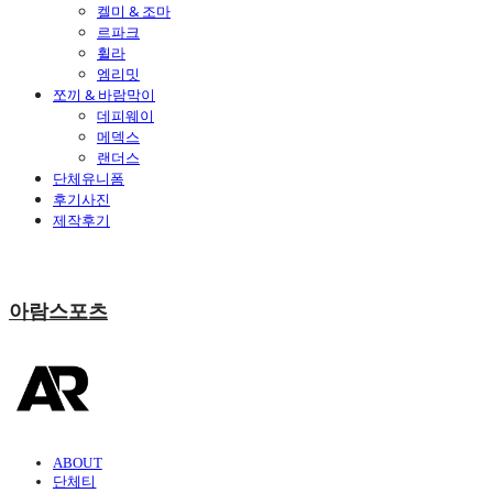
켈미 & 조마
르파크
휠라
엠리밋
쪼끼 & 바람막이
데피웨이
메덱스
랜더스
단체유니폼
후기사진
제작후기
아람스포츠
ABOUT
단체티