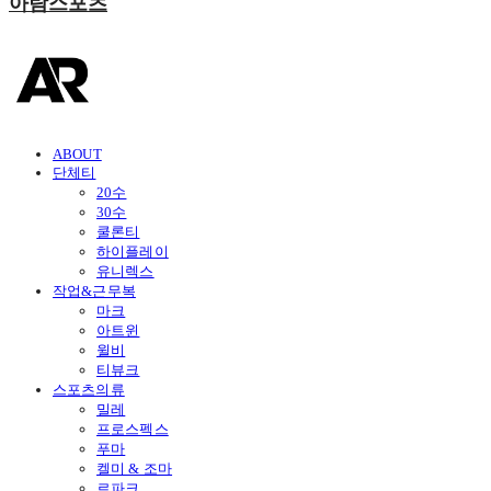
아람스포츠
ABOUT
단체티
20수
30수
쿨론티
하이플레이
유니렉스
작업&근무복
마크
아트윈
윌비
티뷰크
스포츠의류
밀레
프로스펙스
푸마
켈미 & 조마
르파크