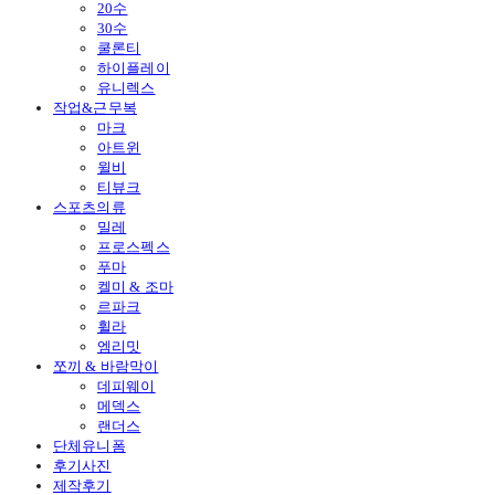
20수
30수
쿨론티
하이플레이
유니렉스
작업&근무복
마크
아트윈
윌비
티뷰크
스포츠의류
밀레
프로스펙스
푸마
켈미 & 조마
르파크
휠라
엠리밋
쪼끼 & 바람막이
데피웨이
메덱스
랜더스
단체유니폼
후기사진
제작후기