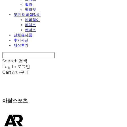
휠라
엠리밋
쪼끼 & 바람막이
데피웨이
메덱스
랜더스
단체유니폼
후기사진
제작후기
Search
검색
Log In
로그인
Cart
장바구니
아람스포츠