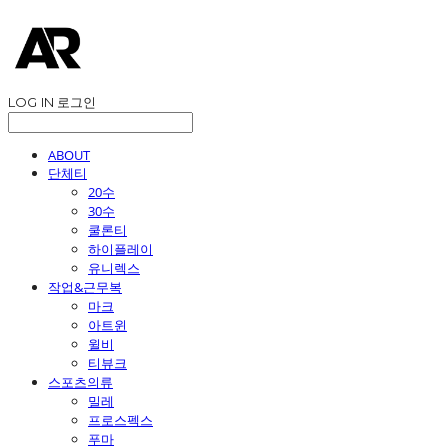
LOG IN
로그인
ABOUT
단체티
20수
30수
쿨론티
하이플레이
유니렉스
작업&근무복
마크
아트윈
윌비
티뷰크
스포츠의류
밀레
프로스펙스
푸마