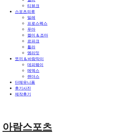
티뷰크
스포츠의류
밀레
프로스펙스
푸마
켈미 & 조마
르파크
휠라
엠리밋
쪼끼 & 바람막이
데피웨이
메덱스
랜더스
단체유니폼
후기사진
제작후기
아람스포츠