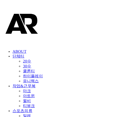
ABOUT
단체티
20수
30수
쿨론티
하이플레이
유니렉스
작업&근무복
마크
아트윈
윌비
티뷰크
스포츠의류
밀레