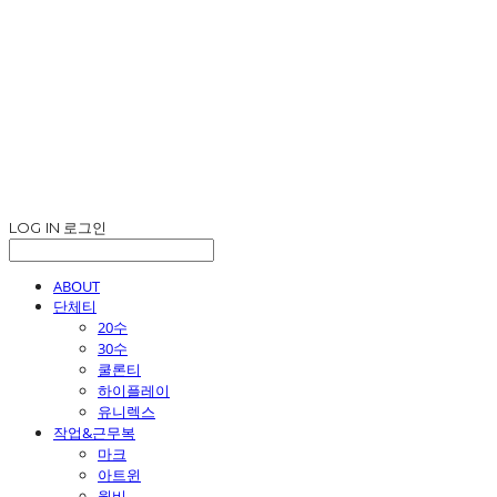
LOG IN
로그인
ABOUT
단체티
20수
30수
쿨론티
하이플레이
유니렉스
작업&근무복
마크
아트윈
윌비