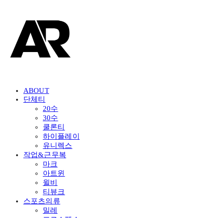
ABOUT
단체티
20수
30수
쿨론티
하이플레이
유니렉스
작업&근무복
마크
아트윈
윌비
티뷰크
스포츠의류
밀레