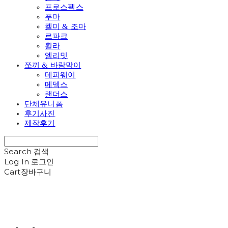
프로스펙스
푸마
켈미 & 조마
르파크
휠라
엠리밋
쪼끼 & 바람막이
데피웨이
메덱스
랜더스
단체유니폼
후기사진
제작후기
Search
검색
Log In
로그인
Cart
장바구니