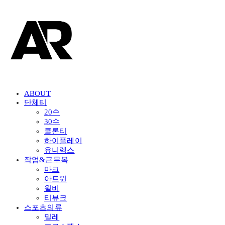
ABOUT
단체티
20수
30수
쿨론티
하이플레이
유니렉스
작업&근무복
마크
아트윈
윌비
티뷰크
스포츠의류
밀레