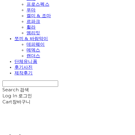
프로스펙스
푸마
켈미 & 조마
르파크
휠라
엠리밋
쪼끼 & 바람막이
데피웨이
메덱스
랜더스
단체유니폼
후기사진
제작후기
Search
검색
Log In
로그인
Cart
장바구니