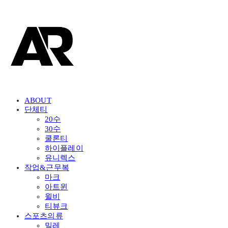
ABOUT
단체티
20수
30수
쿨론티
하이플레이
유니렉스
작업&근무복
마크
아트윈
윌비
티뷰크
스포츠의류
밀레