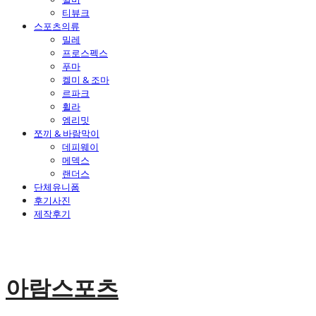
티뷰크
스포츠의류
밀레
프로스펙스
푸마
켈미 & 조마
르파크
휠라
엠리밋
쪼끼 & 바람막이
데피웨이
메덱스
랜더스
단체유니폼
후기사진
제작후기
아람스포츠