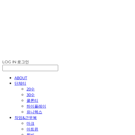
LOG IN
로그인
ABOUT
단체티
20수
30수
쿨론티
하이플레이
유니렉스
작업&근무복
마크
아트윈
윌비