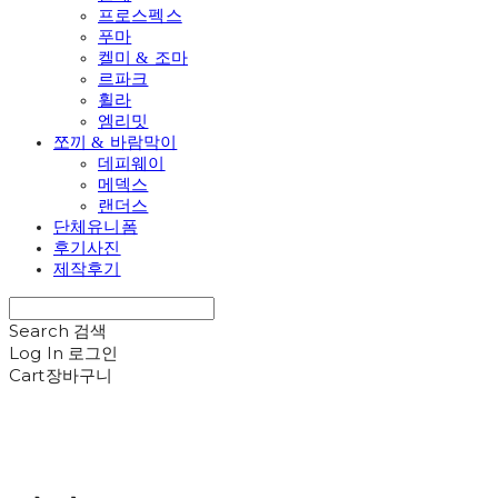
프로스펙스
푸마
켈미 & 조마
르파크
휠라
엠리밋
쪼끼 & 바람막이
데피웨이
메덱스
랜더스
단체유니폼
후기사진
제작후기
Search
검색
Log In
로그인
Cart
장바구니