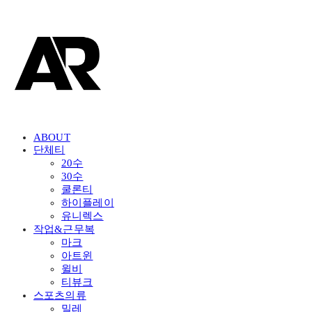
ABOUT
단체티
20수
30수
쿨론티
하이플레이
유니렉스
작업&근무복
마크
아트윈
윌비
티뷰크
스포츠의류
밀레