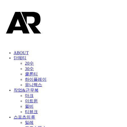
ABOUT
단체티
20수
30수
쿨론티
하이플레이
유니렉스
작업&근무복
마크
아트윈
윌비
티뷰크
스포츠의류
밀레