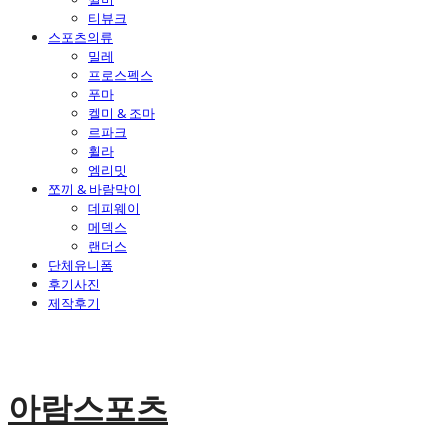
티뷰크
스포츠의류
밀레
프로스펙스
푸마
켈미 & 조마
르파크
휠라
엠리밋
쪼끼 & 바람막이
데피웨이
메덱스
랜더스
단체유니폼
후기사진
제작후기
아람스포츠