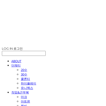
LOG IN
로그인
ABOUT
단체티
20수
30수
쿨론티
하이플레이
유니렉스
작업&근무복
마크
아트윈
윌비